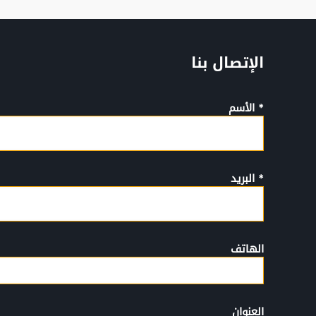
الإتصال بنا
* الأسم
* البريد
الهاتف
العنوان