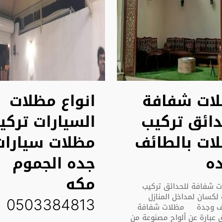
ات شفافة
انواع مظلات
دائق تركيب
السيارات تركي
ات بالطائف
مظلات سيارات
ه
جده الجموم
مكه
شفافة للحدائق تركيب
لكسان لمداخل المنازل
0503384813
ئف وجدة مظلات شفافة
 عبارة عن ألواح مصنوعة من