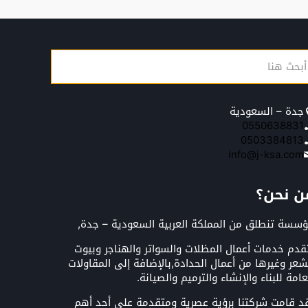
جدة – السعودية
0550638831
0503384813
info@j-ksa.com
ن نحن؟
سسة تنطلق من المملكة العربية السعودية – جدة,
قدم خدمات أعمال المظلات والسواتر والهناجر وبيوت
شعر وغيرها من أعمال الحدادة,بالإضافة إلى المقاولات
عامة للبناء والإنشاء والترميم والصيانة.
د قامت شركتنا برؤية عصرية ومتقدمة على أحد أهم