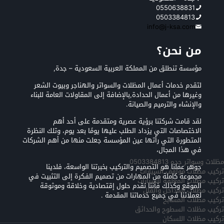
0550638831
0503384813
info@j-ksa.com
من نحن؟
مؤسسة تنطلق من المملكة العربية السعودية – جدة,
لتقدم خدمات أعمال المظلات والسواتر والهناجر وبيوت الشعر
وغيرها من أعمال الحدادة,بالإضافة إلى المقاولات العامة للبناء
والإنشاء والترميم والصيانة.
لقد قامت شركتنا برؤية عصرية ومتقدمة على أحد أهم
الاختصاصات التي يزداد الطلب عليها يومًا بعد يوم، وتلك النظرة
المتطورة التي رأتها عين المؤسسة جعلت منها من أهم الشركات
في هذا المجال،
مظلات وسواتر جده 0503384813
جوهر عملنا هو التصميم والتركيب بخبرتنا الواسعة، فلدينا
تركيب مظلات مواقف السيارات
مجموعة كاملة من المهارات من تصميم الفكرة إلى التثبيت في
تركيب مظلات المعلقه للسيارات
الموقع وكذلك فأننا نقدم حلول إقتصادية وخلاقة وموثوقة
تركيب مظلات المداخل والفلل
لعملائنا في جميع خدماتنا المقدمة .
تركيب مظلات المسابح
تركيب مظلات السطوح والحدائق
تركيب مظلات اللسكان