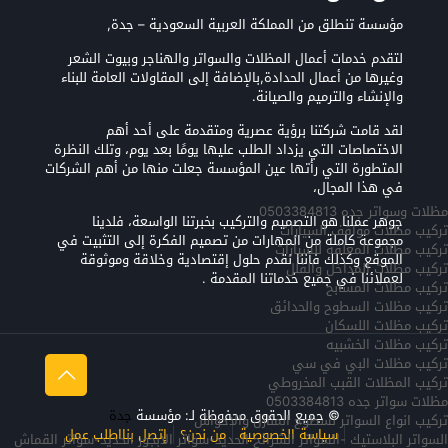
مؤسسة تنطلق من المملكة العربية السعودية – جدة,
لتقدم خدمات أعمال المظلات والسواتر والهناجر وبيوت الشعر
وغيرها من أعمال الحدادة,بالإضافة إلى المقاولات العامة للبناء
والإنشاء والترميم والصيانة.
لقد قامت شركتنا برؤية عصرية ومتقدمة على أحد أهم
الاختصاصات التي يزداد الطلب عليها يومًا بعد يوم، وتلك النظرة
المتطورة التي رأتها عين المؤسسة جعلت منها من أهم الشركات
في هذا المجال،
مظلات وسواتر جده 0503384813
جوهر عملنا هو التصميم والتركيب بخبرتنا الواسعة، فلدينا
تركيب مظلات مواقف السيارات
مجموعة كاملة من المهارات من تصميم الفكرة إلى التثبيت في
تركيب مظلات المعلقه للسيارات
الموقع وكذلك فأننا نقدم حلول إقتصادية وخلاقة وموثوقة
تركيب مظلات المداخل والفلل
لعملائنا في جميع خدماتنا المقدمة .
تركيب مظلات المسابح
تركيب مظلات السطوح والحدائق
تركيب مظلات اللسكان
تركيب مظلات الخشبيه
تركيب مظلات البي في سي
تركيب المظلات القبب المخروطي
مظلات سواتر جده 0503384813
© جميع الحقوق محفوظة لـ: مؤسسة
جدة
تركيب انواع السواتر لسطوح المنازل والاحواش
سياسة الخصوصية
من نحن؟
إتصل بنا
اطلب عمل
السواتر البلاستيك -السواتر الشرائح الحديد-سواتر الابجور الحديد-سواتر القماش