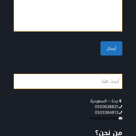
جدة – السعودية
0550638831
0503384813
info@j-ksa.com
من نحن؟