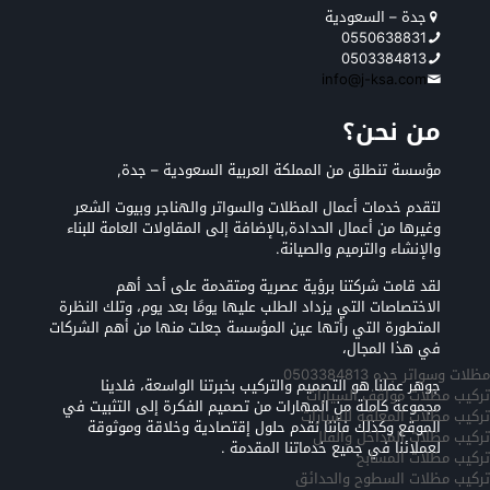
جدة – السعودية
0550638831
0503384813
info@j-ksa.com
من نحن؟
مؤسسة تنطلق من المملكة العربية السعودية – جدة,
لتقدم خدمات أعمال المظلات والسواتر والهناجر وبيوت الشعر
وغيرها من أعمال الحدادة,بالإضافة إلى المقاولات العامة للبناء
والإنشاء والترميم والصيانة.
لقد قامت شركتنا برؤية عصرية ومتقدمة على أحد أهم
الاختصاصات التي يزداد الطلب عليها يومًا بعد يوم، وتلك النظرة
المتطورة التي رأتها عين المؤسسة جعلت منها من أهم الشركات
في هذا المجال،
مظلات وسواتر جده 0503384813
جوهر عملنا هو التصميم والتركيب بخبرتنا الواسعة، فلدينا
تركيب مظلات مواقف السيارات
مجموعة كاملة من المهارات من تصميم الفكرة إلى التثبيت في
تركيب مظلات المعلقه للسيارات
الموقع وكذلك فأننا نقدم حلول إقتصادية وخلاقة وموثوقة
تركيب مظلات المداخل والفلل
لعملائنا في جميع خدماتنا المقدمة .
تركيب مظلات المسابح
تركيب مظلات السطوح والحدائق