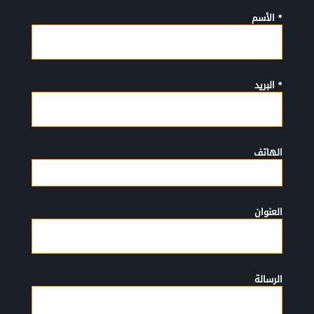
* الأسم
* البريد
الهاتف
العنوان
الرسالة