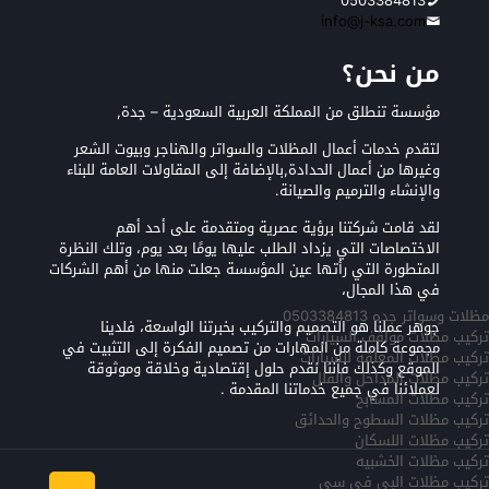
0503384813
info@j-ksa.com
من نحن؟
مؤسسة تنطلق من المملكة العربية السعودية – جدة,
لتقدم خدمات أعمال المظلات والسواتر والهناجر وبيوت الشعر
وغيرها من أعمال الحدادة,بالإضافة إلى المقاولات العامة للبناء
والإنشاء والترميم والصيانة.
لقد قامت شركتنا برؤية عصرية ومتقدمة على أحد أهم
الاختصاصات التي يزداد الطلب عليها يومًا بعد يوم، وتلك النظرة
المتطورة التي رأتها عين المؤسسة جعلت منها من أهم الشركات
في هذا المجال،
مظلات وسواتر جده 0503384813
جوهر عملنا هو التصميم والتركيب بخبرتنا الواسعة، فلدينا
تركيب مظلات مواقف السيارات
مجموعة كاملة من المهارات من تصميم الفكرة إلى التثبيت في
تركيب مظلات المعلقه للسيارات
الموقع وكذلك فأننا نقدم حلول إقتصادية وخلاقة وموثوقة
تركيب مظلات المداخل والفلل
لعملائنا في جميع خدماتنا المقدمة .
تركيب مظلات المسابح
تركيب مظلات السطوح والحدائق
تركيب مظلات اللسكان
تركيب مظلات الخشبيه
تركيب مظلات البي في سي