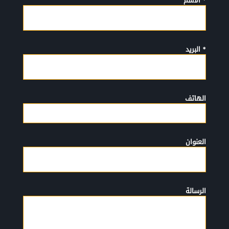
* الأسم
* البريد
الهاتف
العنوان
الرسالة