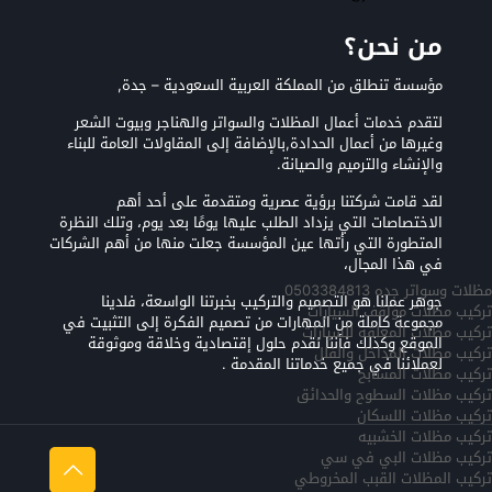
من نحن؟
مؤسسة تنطلق من المملكة العربية السعودية – جدة,
لتقدم خدمات أعمال المظلات والسواتر والهناجر وبيوت الشعر
وغيرها من أعمال الحدادة,بالإضافة إلى المقاولات العامة للبناء
والإنشاء والترميم والصيانة.
لقد قامت شركتنا برؤية عصرية ومتقدمة على أحد أهم
الاختصاصات التي يزداد الطلب عليها يومًا بعد يوم، وتلك النظرة
المتطورة التي رأتها عين المؤسسة جعلت منها من أهم الشركات
في هذا المجال،
مظلات وسواتر جده 0503384813
جوهر عملنا هو التصميم والتركيب بخبرتنا الواسعة، فلدينا
تركيب مظلات مواقف السيارات
مجموعة كاملة من المهارات من تصميم الفكرة إلى التثبيت في
تركيب مظلات المعلقه للسيارات
الموقع وكذلك فأننا نقدم حلول إقتصادية وخلاقة وموثوقة
تركيب مظلات المداخل والفلل
لعملائنا في جميع خدماتنا المقدمة .
تركيب مظلات المسابح
تركيب مظلات السطوح والحدائق
تركيب مظلات اللسكان
تركيب مظلات الخشبيه
تركيب مظلات البي في سي
تركيب المظلات القبب المخروطي