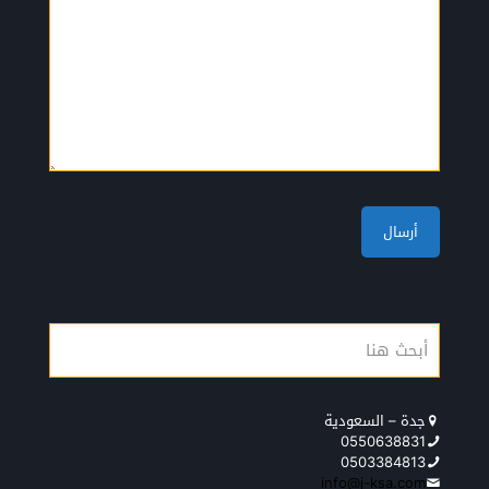
جدة – السعودية
0550638831
0503384813
info@j-ksa.com