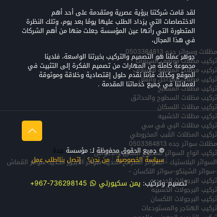
لقد قامت شركتنا برؤية عصرية ومتقدمة على أحد أهم
الاختصاصات التي يزداد الطلب عليها يومًا بعد يوم، وتلك النظرة
المتطورة التي رأتها عين المؤسسة جعلت منها من أهم الشركات
في هذا المجال،
مظلات وسواتر جده 0503384813
جوهر عملنا هو التصميم والتركيب بخبرتنا الواسعة، فلدينا
تركيب مظلات مواقف السيارات
مجموعة كاملة من المهارات من تصميم الفكرة إلى التثبيت في
تركيب مظلات المعلقه للسيارات
الموقع وكذلك فأننا نقدم حلول إقتصادية وخلاقة وموثوقة
تركيب مظلات المداخل والفلل
لعملائنا في جميع خدماتنا المقدمة .
تركيب مظلات المسابح
تركيب مظلات السطوح والحدائق
تركيب مظلات اللسكان
تركيب مظلات الخشبيه
تركيب مظلات البي في سي
تركيب المظلات القبب المخروطي
مظلات سواتر جده 0503384813
© جميع الحقوق محفوظة لـ: مؤسسة
جدة
تركيب انواع السواتر لسطوح المنازل والاحواش
سياسة الخصوصية
من نحن؟
إتصل بنا
اطلب عمل
السواتر البلاستيك -السواتر الشرائح الحديد-سواتر الابجور الحديد-سواتر القماش
-سواتر الشينكو-سواتر اللكسان -
تركيب البرجولات الحديديه
تصميم وتركيب:
يمن سكيورتي
736298145-967+
تركيب البرجولات الخشبيه
تركيب البرجولات اللكسان
تركيب الهناجر والمستودعات