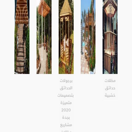
مظلات
برجولات
حدائق
الحدائق
خشبية
بتصميمات
متميزة
2020
بجدة
مشاريع