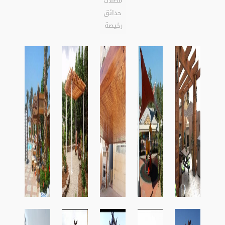
مظلات
حدائق
رخيصة