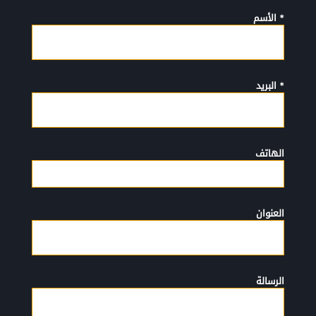
* الأسم
* البريد
الهاتف
العنوان
الرسالة