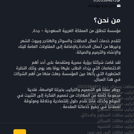
0503384813
info@j-ksa.com
من نحن؟
مؤسسة تنطلق من المملكة العربية السعودية – جدة,
لتقدم خدمات أعمال المظلات والسواتر والهناجر وبيوت الشعر
وغيرها من أعمال الحدادة,بالإضافة إلى المقاولات العامة للبناء
والإنشاء والترميم والصيانة.
لقد قامت شركتنا برؤية عصرية ومتقدمة على أحد أهم
الاختصاصات التي يزداد الطلب عليها يومًا بعد يوم، وتلك النظرة
المتطورة التي رأتها عين المؤسسة جعلت منها من أهم الشركات
في هذا المجال،
مظلات وسواتر جده 0503384813
جوهر عملنا هو التصميم والتركيب بخبرتنا الواسعة، فلدينا
تركيب مظلات مواقف السيارات
مجموعة كاملة من المهارات من تصميم الفكرة إلى التثبيت في
تركيب مظلات المعلقه للسيارات
الموقع وكذلك فأننا نقدم حلول إقتصادية وخلاقة وموثوقة
تركيب مظلات المداخل والفلل
لعملائنا في جميع خدماتنا المقدمة .
تركيب مظلات المسابح
تركيب مظلات السطوح والحدائق
تركيب مظلات اللسكان
تركيب مظلات الخشبيه
تركيب مظلات البي في سي