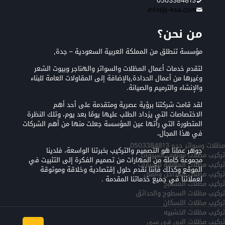
0503384813
info@j-ksa.com
من نحن؟
مؤسسة تنطلق من المملكة العربية السعودية – جدة,
لتقدم خدمات أعمال المظلات والسواتر والهناجر وبيوت الشعر
وغيرها من أعمال الحدادة,بالإضافة إلى المقاولات العامة للبناء
والإنشاء والترميم والصيانة.
لقد قامت شركتنا برؤية عصرية ومتقدمة على أحد أهم
الاختصاصات التي يزداد الطلب عليها يومًا بعد يوم، وتلك النظرة
المتطورة التي رأتها عين المؤسسة جعلت منها من أهم الشركات
في هذا المجال،
مظلات وسواتر جده 0503384813
جوهر عملنا هو التصميم والتركيب بخبرتنا الواسعة، فلدينا
تركيب مظلات مواقف السيارات
مجموعة كاملة من المهارات من تصميم الفكرة إلى التثبيت في
تركيب مظلات المعلقه للسيارات
الموقع وكذلك فأننا نقدم حلول إقتصادية وخلاقة وموثوقة
تركيب مظلات المداخل والفلل
لعملائنا في جميع خدماتنا المقدمة .
تركيب مظلات المسابح
تركيب مظلات السطوح والحدائق
تركيب مظلات اللسكان
تركيب مظلات الخشبيه
تركيب مظلات البي في سي