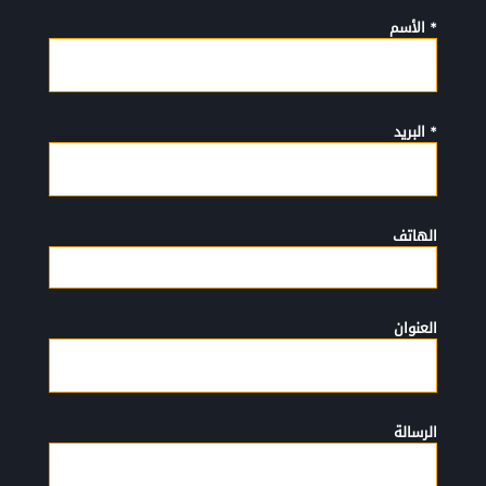
* الأسم
* البريد
الهاتف
العنوان
الرسالة