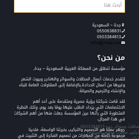
جدة – السعودية
0550638831
0503384813
info@j-ksa.com
من نحن؟
مؤسسة تنطلق من المملكة العربية السعودية – جدة,
لتقدم خدمات أعمال المظلات والسواتر والهناجر وبيوت الشعر
وغيرها من أعمال الحدادة,بالإضافة إلى المقاولات العامة للبناء
والإنشاء والترميم والصيانة.
لقد قامت شركتنا برؤية عصرية ومتقدمة على أحد أهم
الاختصاصات التي يزداد الطلب عليها يومًا بعد يوم، وتلك النظرة
المتطورة التي رأتها عين المؤسسة جعلت منها من أهم الشركات
في هذا المجال،
مظلات وسواتر جده 0503384813
جوهر عملنا هو التصميم والتركيب بخبرتنا الواسعة، فلدينا
تركيب مظلات مواقف السيارات
مجموعة كاملة من المهارات من تصميم الفكرة إلى التثبيت في
تركيب مظلات المعلقه للسيارات