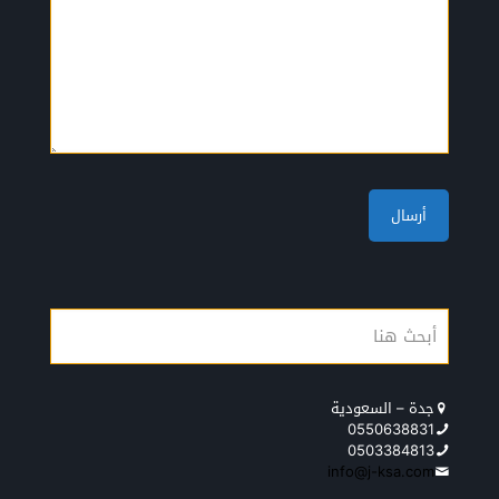
جدة – السعودية
0550638831
0503384813
info@j-ksa.com