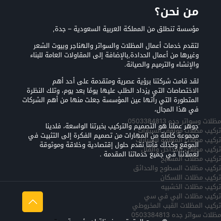
من نحن؟
مؤسسة تنطلق من المملكة العربية السعودية – جدة,
لتقدم خدمات أعمال المظلات والسواتر والهناجر وبيوت الشعر
وغيرها من أعمال الحدادة,بالإضافة إلى المقاولات العامة للبناء
والإنشاء والترميم والصيانة.
لقد قامت شركتنا برؤية عصرية ومتقدمة على أحد أهم
الاختصاصات التي يزداد الطلب عليها يومًا بعد يوم، وتلك النظرة
المتطورة التي رأتها عين المؤسسة جعلت منها من أهم الشركات
في هذا المجال،
مظلات وسواتر جده 0503384813
جوهر عملنا هو التصميم والتركيب بخبرتنا الواسعة، فلدينا
تركيب مظلات مواقف السيارات
مجموعة كاملة من المهارات من تصميم الفكرة إلى التثبيت في
تركيب مظلات المعلقه للسيارات
الموقع وكذلك فأننا نقدم حلول إقتصادية وخلاقة وموثوقة
تركيب مظلات المداخل والفلل
لعملائنا في جميع خدماتنا المقدمة .
تركيب مظلات المسابح
تركيب مظلات السطوح والحدائق
تركيب مظلات اللسكان
تركيب مظلات الخشبيه
تركيب مظلات البي في سي
تركيب المظلات القبب المخروطي
مظلات سواتر جده 0503384813