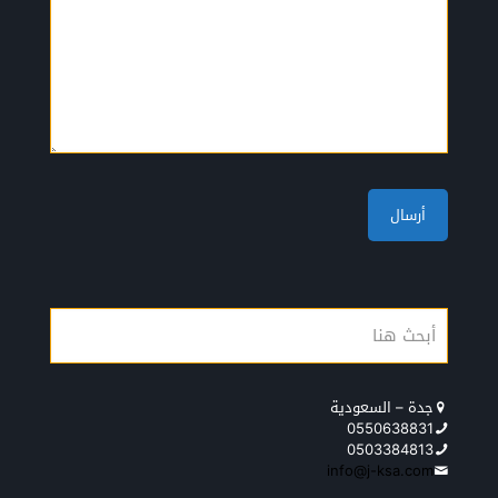
جدة – السعودية
0550638831
0503384813
info@j-ksa.com