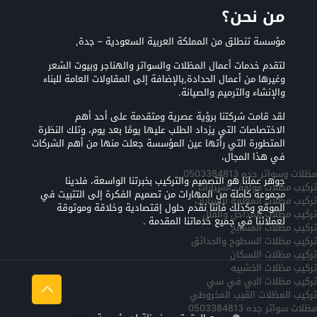
من نحن؟
مؤسسة تنطلق من المملكة العربية السعودية – جدة,
لتقدم خدمات أعمال المظلات والسواتر والهناجر وبيوت الشعر
وغيرها من أعمال الحدادة,بالإضافة إلى المقاولات العامة للبناء
والإنشاء والترميم والصيانة.
لقد قامت شركتنا برؤية عصرية ومتقدمة على أحد أهم
الاختصاصات التي يزداد الطلب عليها يومًا بعد يوم، وتلك النظرة
المتطورة التي رأتها عين المؤسسة جعلت منها من أهم الشركات
في هذا المجال،
مظلات وسواتر جده 0503384813
جوهر عملنا هو التصميم والتركيب بخبرتنا الواسعة، فلدينا
تركيب مظلات مواقف السيارات
مجموعة كاملة من المهارات من تصميم الفكرة إلى التثبيت في
تركيب مظلات المعلقه للسيارات
الموقع وكذلك فأننا نقدم حلول إقتصادية وخلاقة وموثوقة
تركيب مظلات المداخل والفلل
لعملائنا في جميع خدماتنا المقدمة .
تركيب مظلات المسابح
تركيب مظلات السطوح والحدائق
تركيب مظلات اللسكان
تركيب مظلات الخشبيه
تركيب مظلات البي في سي
تركيب المظلات القبب المخروطي
مظلات سواتر جده 0503384813