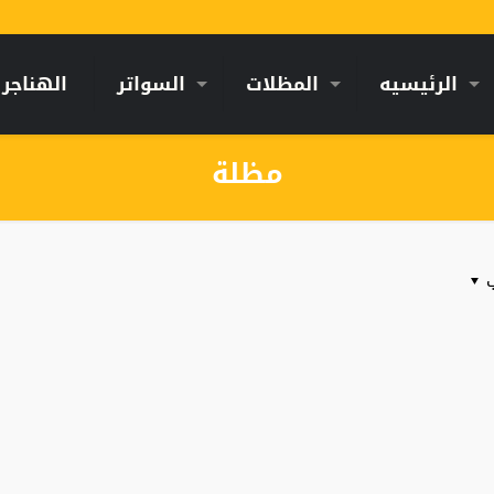
الرئيسيه
المظلات
السواتر
الهناجر
مظلة
ب