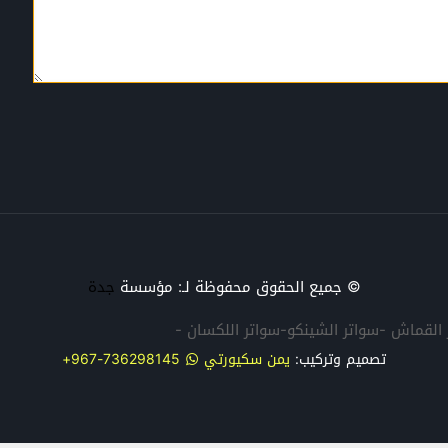
© جميع الحقوق محفوظة لـ: مؤسسة
جدة
تر القماش -سواتر الشينكو-سواتر اللكسان -
تصميم وتركيب:
يمن سكيورتي
736298145-967+