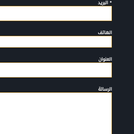
* البريد
الهاتف
العنوان
الرسالة