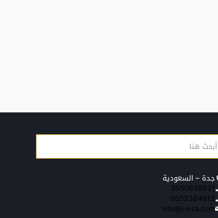
جدة – السعودية
0550638831
0503384813
info@j-ksa.com