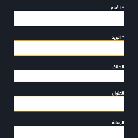
* الأسم
* البريد
الهاتف
العنوان
الرسالة