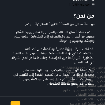
0503384813
info@j-ksa.com
من نحن؟
مؤسسة تنطلق من المملكة العربية السعودية – جدة,
لتقدم خدمات أعمال المظلات والسواتر والهناجر وبيوت الشعر
وغيرها من أعمال الحدادة,بالإضافة إلى المقاولات العامة للبناء
والإنشاء والترميم والصيانة.
لقد قامت شركتنا برؤية عصرية ومتقدمة على أحد أهم
الاختصاصات التي يزداد الطلب عليها يومًا بعد يوم، وتلك النظرة
المتطورة التي رأتها عين المؤسسة جعلت منها من أهم الشركات
في هذا المجال،
مظلات وسواتر جده 0503384813
جوهر عملنا هو التصميم والتركيب بخبرتنا الواسعة، فلدينا
تركيب مظلات مواقف السيارات
مجموعة كاملة من المهارات من تصميم الفكرة إلى التثبيت في
تركيب مظلات المعلقه للسيارات
الموقع وكذلك فأننا نقدم حلول إقتصادية وخلاقة وموثوقة
تركيب مظلات المداخل والفلل
لعملائنا في جميع خدماتنا المقدمة .
تركيب مظلات المسابح
تركيب مظلات السطوح والحدائق
تركيب مظلات اللسكان
تركيب مظلات الخشبيه
تركيب مظلات البي في سي