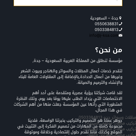
جدة – السعودية
0550638831
0503384813
info@j-ksa.com
من نحن؟
مؤسسة تنطلق من المملكة العربية السعودية – جدة,
لتقدم خدمات أعمال المظلات والسواتر والهناجر وبيوت الشعر
وغيرها من أعمال الحدادة,بالإضافة إلى المقاولات العامة للبناء
والإنشاء والترميم والصيانة.
لقد قامت شركتنا برؤية عصرية ومتقدمة على أحد أهم
الاختصاصات التي يزداد الطلب عليها يومًا بعد يوم، وتلك النظرة
المتطورة التي رأتها عين المؤسسة جعلت منها من أهم الشركات
في هذا المجال،
مظلات وسواتر جده 0503384813
جوهر عملنا هو التصميم والتركيب بخبرتنا الواسعة، فلدينا
تركيب مظلات مواقف السيارات
مجموعة كاملة من المهارات من تصميم الفكرة إلى التثبيت في
تركيب مظلات المعلقه للسيارات
الموقع وكذلك فأننا نقدم حلول إقتصادية وخلاقة وموثوقة
تركيب مظلات المداخل والفلل