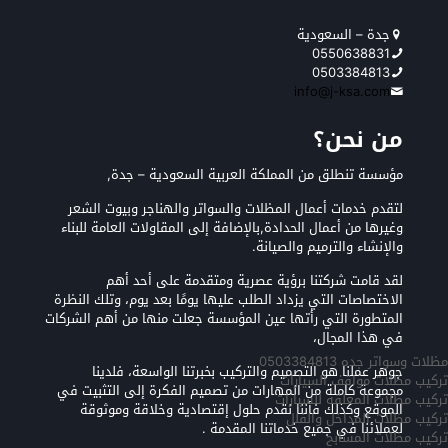
جدة – السعودية
0550638831
0503384813
info@j-ksa.com
من نحن؟
مؤسسة تنطلق من المملكة العربية السعودية – جدة,
لتقدم خدمات أعمال المظلات والسواتر والهناجر وبيوت الشعر
وغيرها من أعمال الحدادة,بالإضافة إلى المقاولات العامة للبناء
والإنشاء والترميم والصيانة.
لقد قامت شركتنا برؤية عصرية ومتقدمة على أحد أهم
الاختصاصات التي يزداد الطلب عليها يومًا بعد يوم، وتلك النظرة
المتطورة التي رأتها عين المؤسسة جعلت منها من أهم الشركات
في هذا المجال،
مظلات وسواتر جده 0503384813
جوهر عملنا هو التصميم والتركيب بخبرتنا الواسعة، فلدينا
تركيب مظلات مواقف السيارات
مجموعة كاملة من المهارات من تصميم الفكرة إلى التثبيت في
تركيب مظلات المعلقه للسيارات
الموقع وكذلك فأننا نقدم حلول إقتصادية وخلاقة وموثوقة
تركيب مظلات المداخل والفلل
لعملائنا في جميع خدماتنا المقدمة .
تركيب مظلات المسابح