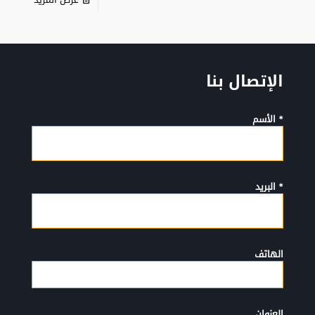
الإتصال بنا
* الأسم
* البريد
الهاتف
العنوان