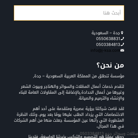
جدة – السعودية
0550638831
0503384813
info@j-ksa.com
من نحن؟
مؤسسة تنطلق من المملكة العربية السعودية – جدة,
لتقدم خدمات أعمال المظلات والسواتر والهناجر وبيوت الشعر
وغيرها من أعمال الحدادة,بالإضافة إلى المقاولات العامة للبناء
والإنشاء والترميم والصيانة.
لقد قامت شركتنا برؤية عصرية ومتقدمة على أحد أهم
الاختصاصات التي يزداد الطلب عليها يومًا بعد يوم، وتلك النظرة
المتطورة التي رأتها عين المؤسسة جعلت منها من أهم الشركات
في هذا المجال،
مظلات وسواتر جده 0503384813
جوهر عملنا هو التصميم والتركيب بخبرتنا الواسعة، فلدينا