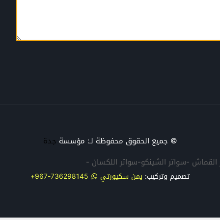
© جميع الحقوق محفوظة لـ: مؤسسة
جدة
تر القماش -سواتر الشينكو-سواتر اللكسان -
تصميم وتركيب:
يمن سكيورتي
736298145-967+