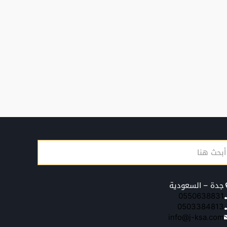
جدة – السعودية
0550638831
0503384813
info@j-ksa.com