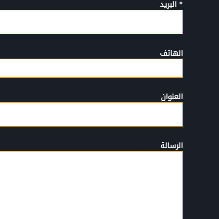
* البريد
الهاتف
العنوان
الرسالة