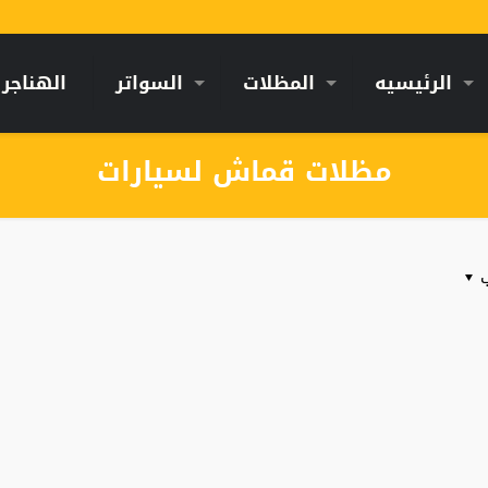
الرئيسيه
المظلات
السواتر
الهناجر
مظلات قماش لسيارات
ب