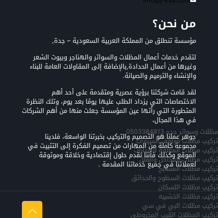
info@j-ksa.com
من نحن؟
مؤسسة تنطلق من المملكة العربية السعودية – جدة,
لتقدم خدمات أعمال المظلات والسواتر والهناجر وبيوت الشعر
وغيرها من أعمال الحدادة,بالإضافة إلى المقاولات العامة للبناء
والإنشاء والترميم والصيانة.
لقد قامت شركتنا برؤية عصرية ومتقدمة على أحد أهم
الاختصاصات التي يزداد الطلب عليها يومًا بعد يوم، وتلك النظرة
المتطورة التي رأتها عين المؤسسة جعلت منها من أهم الشركات
في هذا المجال،
مظلات وسواتر جده 0503384813
جوهر عملنا هو التصميم والتركيب بخبرتنا الواسعة، فلدينا
تركيب مظلات مواقف السيارات
مجموعة كاملة من المهارات من تصميم الفكرة إلى التثبيت في
تركيب مظلات المعلقه للسيارات
الموقع وكذلك فأننا نقدم حلول إقتصادية وخلاقة وموثوقة
تركيب مظلات المداخل والفلل
لعملائنا في جميع خدماتنا المقدمة .
تركيب مظلات المسابح
تركيب مظلات السطوح والحدائق
تركيب مظلات اللسكان
تركيب مظلات الخشبيه
تركيب مظلات البي في سي
تركيب المظلات القبب المخروطي