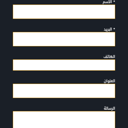
* الأسم
* البريد
الهاتف
العنوان
الرسالة