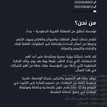
0550638831
0503384813
info@j-ksa.com
من نحن؟
مؤسسة تنطلق من المملكة العربية السعودية – جدة,
لتقدم خدمات أعمال المظلات والسواتر والهناجر وبيوت الشعر
وغيرها من أعمال الحدادة,بالإضافة إلى المقاولات العامة للبناء
والإنشاء والترميم والصيانة.
لقد قامت شركتنا برؤية عصرية ومتقدمة على أحد أهم
الاختصاصات التي يزداد الطلب عليها يومًا بعد يوم، وتلك النظرة
المتطورة التي رأتها عين المؤسسة جعلت منها من أهم الشركات
في هذا المجال،
مظلات وسواتر جده 0503384813
جوهر عملنا هو التصميم والتركيب بخبرتنا الواسعة، فلدينا
تركيب مظلات مواقف السيارات
مجموعة كاملة من المهارات من تصميم الفكرة إلى التثبيت في
تركيب مظلات المعلقه للسيارات
الموقع وكذلك فأننا نقدم حلول إقتصادية وخلاقة وموثوقة
تركيب مظلات المداخل والفلل
لعملائنا في جميع خدماتنا المقدمة .
تركيب مظلات المسابح
تركيب مظلات السطوح والحدائق
تركيب مظلات اللسكان