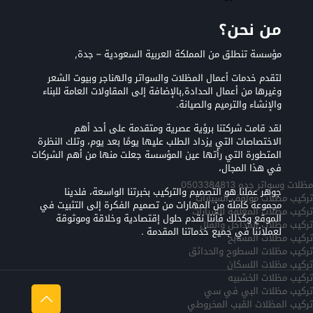
من نحن؟
مؤسسة تنطلق من المملكة العربية السعودية – جدة,
لتقدم خدمات أعمال المظلات والسواتر والهناجر وبيوت الشعر
وغيرها من أعمال الحدادة,بالإضافة إلى المقاولات العامة للبناء
والإنشاء والترميم والصيانة.
لقد قامت شركتنا برؤية عصرية ومتقدمة على أحد أهم
الاختصاصات التي يزداد الطلب عليها يومًا بعد يوم، وتلك النظرة
المتطورة التي رأتها عين المؤسسة جعلت منها من أهم الشركات
في هذا المجال،
مظلات وسواتر جده 0503384813
جوهر عملنا هو التصميم والتركيب بخبرتنا الواسعة، فلدينا
تركيب مظلات مواقف السيارات
مجموعة كاملة من المهارات من تصميم الفكرة إلى التثبيت في
تركيب مظلات المعلقه للسيارات
الموقع وكذلك فأننا نقدم حلول إقتصادية وخلاقة وموثوقة
تركيب مظلات المداخل والفلل
لعملائنا في جميع خدماتنا المقدمة .
تركيب مظلات المسابح
تركيب مظلات السطوح والحدائق
تركيب مظلات اللسكان
تركيب مظلات الخشبيه
تركيب مظلات البي في سي
تركيب المظلات القبب المخروطي