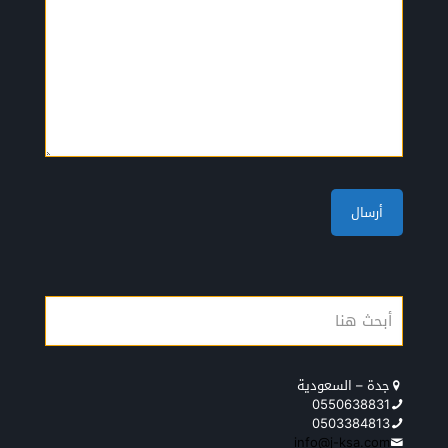
جدة – السعودية
0550638831
0503384813
info@j-ksa.com