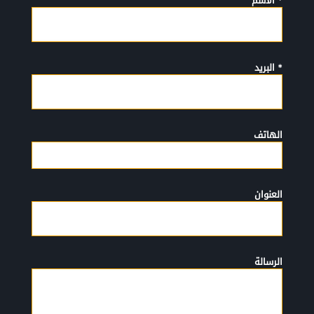
* الأسم
* البريد
الهاتف
العنوان
الرسالة