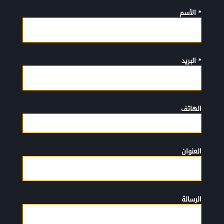
* الأسم
* البريد
الهاتف
العنوان
الرسالة