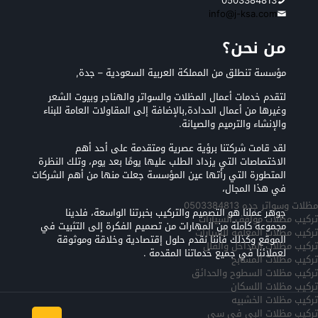
0503384813
info@j-ksa.com
من نحن؟
مؤسسة تنطلق من المملكة العربية السعودية – جدة,
لتقدم خدمات أعمال المظلات والسواتر والهناجر وبيوت الشعر
وغيرها من أعمال الحدادة,بالإضافة إلى المقاولات العامة للبناء
والإنشاء والترميم والصيانة.
لقد قامت شركتنا برؤية عصرية ومتقدمة على أحد أهم
الاختصاصات التي يزداد الطلب عليها يومًا بعد يوم، وتلك النظرة
المتطورة التي رأتها عين المؤسسة جعلت منها من أهم الشركات
في هذا المجال،
مظلات وسواتر جده 0503384813
جوهر عملنا هو التصميم والتركيب بخبرتنا الواسعة، فلدينا
تركيب مظلات مواقف السيارات
مجموعة كاملة من المهارات من تصميم الفكرة إلى التثبيت في
تركيب مظلات المعلقه للسيارات
الموقع وكذلك فأننا نقدم حلول إقتصادية وخلاقة وموثوقة
تركيب مظلات المداخل والفلل
لعملائنا في جميع خدماتنا المقدمة .
تركيب مظلات المسابح
تركيب مظلات السطوح والحدائق
تركيب مظلات اللسكان
تركيب مظلات الخشبيه
تركيب مظلات البي في سي