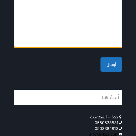
جدة – السعودية
0550638831
0503384813
info@j-ksa.com