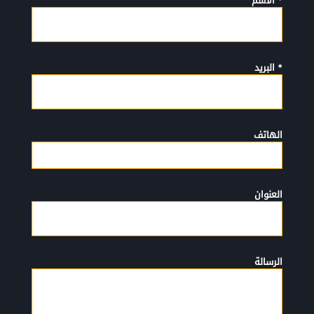
* الأسم
* البريد
الهاتف
العنوان
الرسالة