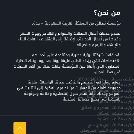
من نحن؟
مؤسسة تنطلق من المملكة العربية السعودية – جدة,
لتقدم خدمات أعمال المظلات والسواتر والهناجر وبيوت الشعر
وغيرها من أعمال الحدادة,بالإضافة إلى المقاولات العامة للبناء
والإنشاء والترميم والصيانة.
لقد قامت شركتنا برؤية عصرية ومتقدمة على أحد أهم
الاختصاصات التي يزداد الطلب عليها يومًا بعد يوم، وتلك النظرة
المتطورة التي رأتها عين المؤسسة جعلت منها من أهم الشركات
في هذا المجال،
مظلات وسواتر جده 0503384813
جوهر عملنا هو التصميم والتركيب بخبرتنا الواسعة، فلدينا
تركيب مظلات مواقف السيارات
مجموعة كاملة من المهارات من تصميم الفكرة إلى التثبيت في
تركيب مظلات المعلقه للسيارات
الموقع وكذلك فأننا نقدم حلول إقتصادية وخلاقة وموثوقة
تركيب مظلات المداخل والفلل
لعملائنا في جميع خدماتنا المقدمة .
تركيب مظلات المسابح
تركيب مظلات السطوح والحدائق
تركيب مظلات اللسكان
تركيب مظلات الخشبيه
تركيب مظلات البي في سي
تركيب المظلات القبب المخروطي