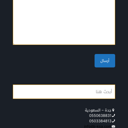
جدة – السعودية
0550638831
0503384813
info@j-ksa.com