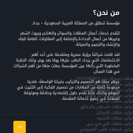
من نحن؟
مؤسسة تنطلق من المملكة العربية السعودية – جدة,
لتقدم خدمات أعمال المظلات والسواتر والهناجر وبيوت الشعر
وغيرها من أعمال الحدادة,بالإضافة إلى المقاولات العامة للبناء
والإنشاء والترميم والصيانة.
لقد قامت شركتنا برؤية عصرية ومتقدمة على أحد أهم
الاختصاصات التي يزداد الطلب عليها يومًا بعد يوم، وتلك النظرة
المتطورة التي رأتها عين المؤسسة جعلت منها من أهم الشركات
في هذا المجال،
مظلات وسواتر جده 0503384813
جوهر عملنا هو التصميم والتركيب بخبرتنا الواسعة، فلدينا
تركيب مظلات مواقف السيارات
مجموعة كاملة من المهارات من تصميم الفكرة إلى التثبيت في
تركيب مظلات المعلقه للسيارات
الموقع وكذلك فأننا نقدم حلول إقتصادية وخلاقة وموثوقة
تركيب مظلات المداخل والفلل
لعملائنا في جميع خدماتنا المقدمة .
تركيب مظلات المسابح
تركيب مظلات السطوح والحدائق
تركيب مظلات اللسكان
تركيب مظلات الخشبيه
تركيب مظلات البي في سي
تركيب المظلات القبب المخروطي