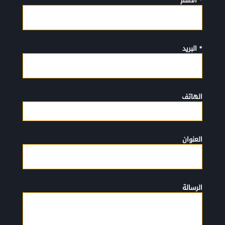
* الأسم
* البريد
الهاتف
العنوان
الرسالة