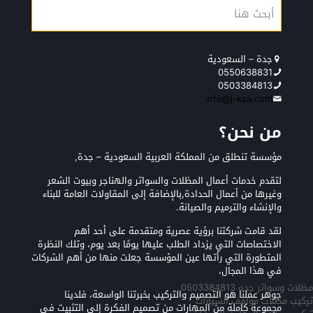
جدة – السعودية
0550638831
0503384813
info@j-ksa.com
من نحن؟
مؤسسة تنطلق من المملكة العربية السعودية – جدة,
لتقدم خدمات أعمال المظلات والسواتر والهناجر وبيوت الشعر
وغيرها من أعمال الحدادة,بالإضافة إلى المقاولات العامة للبناء
والإنشاء والترميم والصيانة.
لقد قامت شركتنا برؤية عصرية ومتقدمة على أحد أهم
الاختصاصات التي يزداد الطلب عليها يومًا بعد يوم، وتلك النظرة
المتطورة التي رأتها عين المؤسسة جعلت منها من أهم الشركات
في هذا المجال،
مظلات وسواتر جده 0503384813
جوهر عملنا هو التصميم والتركيب بخبرتنا الواسعة، فلدينا
تركيب مظلات مواقف السيارات
مجموعة كاملة من المهارات من تصميم الفكرة إلى التثبيت في