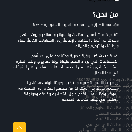
info@j-ksa.com
من نحن؟
مؤسسة تنطلق من المملكة العربية السعودية – جدة,
لتقدم خدمات أعمال المظلات والسواتر والهناجر وبيوت الشعر
وغيرها من أعمال الحدادة,بالإضافة إلى المقاولات العامة للبناء
والإنشاء والترميم والصيانة.
لقد قامت شركتنا برؤية عصرية ومتقدمة على أحد أهم
الاختصاصات التي يزداد الطلب عليها يومًا بعد يوم، وتلك النظرة
المتطورة التي رأتها عين المؤسسة جعلت منها من أهم الشركات
في هذا المجال،
مظلات وسواتر جده 0503384813
جوهر عملنا هو التصميم والتركيب بخبرتنا الواسعة، فلدينا
تركيب مظلات مواقف السيارات
مجموعة كاملة من المهارات من تصميم الفكرة إلى التثبيت في
تركيب مظلات المعلقه للسيارات
الموقع وكذلك فأننا نقدم حلول إقتصادية وخلاقة وموثوقة
تركيب مظلات المداخل والفلل
لعملائنا في جميع خدماتنا المقدمة .
تركيب مظلات المسابح
تركيب مظلات السطوح والحدائق
تركيب مظلات اللسكان
تركيب مظلات الخشبيه
تركيب مظلات البي في سي
تركيب المظلات القبب المخروطي