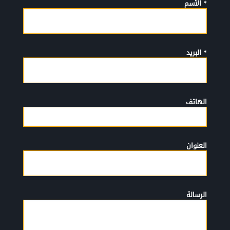
* الأسم
* البريد
الهاتف
العنوان
الرسالة