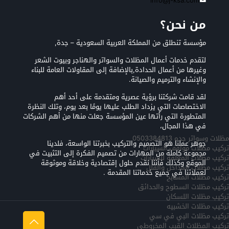
info@j-ksa.com
من نحن؟
مؤسسة تنطلق من المملكة العربية السعودية – جدة,
لتقدم خدمات أعمال المظلات والسواتر والهناجر وبيوت الشعر
وغيرها من أعمال الحدادة,بالإضافة إلى المقاولات العامة للبناء
والإنشاء والترميم والصيانة.
لقد قامت شركتنا برؤية عصرية ومتقدمة على أحد أهم
الاختصاصات التي يزداد الطلب عليها يومًا بعد يوم، وتلك النظرة
المتطورة التي رأتها عين المؤسسة جعلت منها من أهم الشركات
في هذا المجال،
مظلات وسواتر جده 0503384813
جوهر عملنا هو التصميم والتركيب بخبرتنا الواسعة، فلدينا
تركيب مظلات مواقف السيارات
مجموعة كاملة من المهارات من تصميم الفكرة إلى التثبيت في
تركيب مظلات المعلقه للسيارات
الموقع وكذلك فأننا نقدم حلول إقتصادية وخلاقة وموثوقة
تركيب مظلات المداخل والفلل
لعملائنا في جميع خدماتنا المقدمة .
تركيب مظلات المسابح
تركيب مظلات السطوح والحدائق
تركيب مظلات اللسكان
تركيب مظلات الخشبيه
تركيب مظلات البي في سي
تركيب المظلات القبب المخروطي