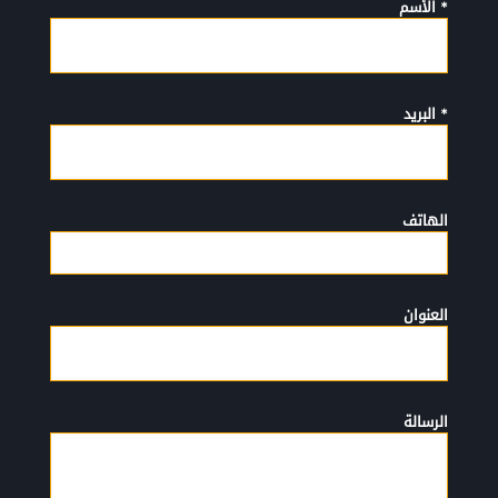
* الأسم
* البريد
الهاتف
العنوان
الرسالة