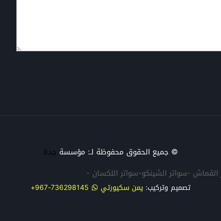
© جميع الحقوق محفوظة لـ: مؤسسة
جدة
تر القماش -سواتر الشينكو-سواتر اللكسان -
تصميم وتركيب:
يمن سكيورتي
736298145-967+