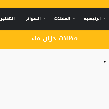
الرئيسيه
المظلات
السواتر
الهناجر
مظلات خزان ماء
ب