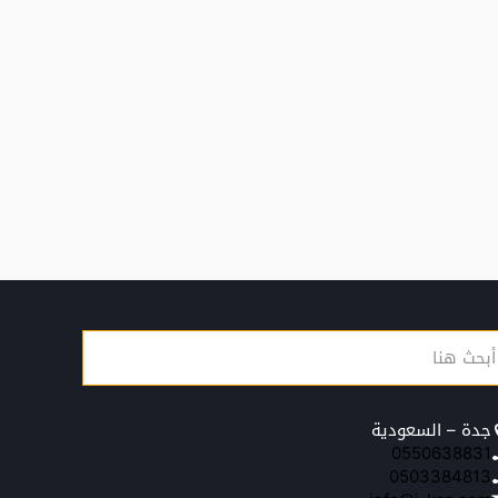
جدة – السعودية
0550638831
0503384813