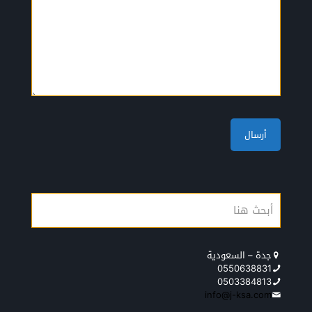
جدة – السعودية
0550638831
0503384813
info@j-ksa.com