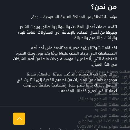
من نحن؟
مؤسسة تنطلق من المملكة العربية السعودية – جدة,
لتقدم خدمات أعمال المظلات والسواتر والهناجر وبيوت الشعر
وغيرها من أعمال الحدادة,بالإضافة إلى المقاولات العامة للبناء
والإنشاء والترميم والصيانة.
لقد قامت شركتنا برؤية عصرية ومتقدمة على أحد أهم
الاختصاصات التي يزداد الطلب عليها يومًا بعد يوم، وتلك النظرة
المتطورة التي رأتها عين المؤسسة جعلت منها من أهم الشركات
في هذا المجال،
مظلات وسواتر جده 0503384813
جوهر عملنا هو التصميم والتركيب بخبرتنا الواسعة، فلدينا
تركيب مظلات مواقف السيارات
مجموعة كاملة من المهارات من تصميم الفكرة إلى التثبيت في
تركيب مظلات المعلقه للسيارات
الموقع وكذلك فأننا نقدم حلول إقتصادية وخلاقة وموثوقة
تركيب مظلات المداخل والفلل
لعملائنا في جميع خدماتنا المقدمة .
تركيب مظلات المسابح
تركيب مظلات السطوح والحدائق
تركيب مظلات اللسكان
تركيب مظلات الخشبيه
تركيب مظلات البي في سي
تركيب المظلات القبب المخروطي
مظلات سواتر جده 0503384813