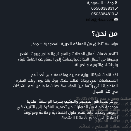
جدة – السعودية
0550638831
0503384813
info@j-ksa.com
من نحن؟
مؤسسة تنطلق من المملكة العربية السعودية – جدة,
لتقدم خدمات أعمال المظلات والسواتر والهناجر وبيوت الشعر
وغيرها من أعمال الحدادة,بالإضافة إلى المقاولات العامة للبناء
والإنشاء والترميم والصيانة.
لقد قامت شركتنا برؤية عصرية ومتقدمة على أحد أهم
الاختصاصات التي يزداد الطلب عليها يومًا بعد يوم، وتلك النظرة
المتطورة التي رأتها عين المؤسسة جعلت منها من أهم الشركات
في هذا المجال،
مظلات وسواتر جده 0503384813
جوهر عملنا هو التصميم والتركيب بخبرتنا الواسعة، فلدينا
تركيب مظلات مواقف السيارات
مجموعة كاملة من المهارات من تصميم الفكرة إلى التثبيت في
تركيب مظلات المعلقه للسيارات
الموقع وكذلك فأننا نقدم حلول إقتصادية وخلاقة وموثوقة
تركيب مظلات المداخل والفلل
لعملائنا في جميع خدماتنا المقدمة .
تركيب مظلات المسابح
تركيب مظلات السطوح والحدائق