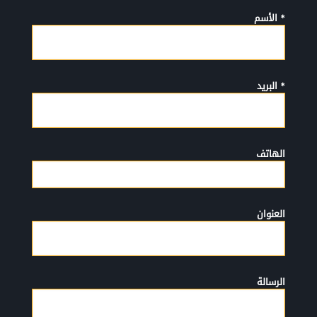
* الأسم
* البريد
الهاتف
العنوان
الرسالة