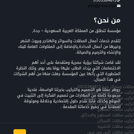
0503384813
info@j-ksa.com
من نحن؟
مؤسسة تنطلق من المملكة العربية السعودية – جدة,
لتقدم خدمات أعمال المظلات والسواتر والهناجر وبيوت الشعر
وغيرها من أعمال الحدادة,بالإضافة إلى المقاولات العامة للبناء
والإنشاء والترميم والصيانة.
لقد قامت شركتنا برؤية عصرية ومتقدمة على أحد أهم
الاختصاصات التي يزداد الطلب عليها يومًا بعد يوم، وتلك النظرة
المتطورة التي رأتها عين المؤسسة جعلت منها من أهم الشركات
في هذا المجال،
مظلات وسواتر جده 0503384813
جوهر عملنا هو التصميم والتركيب بخبرتنا الواسعة، فلدينا
تركيب مظلات مواقف السيارات
مجموعة كاملة من المهارات من تصميم الفكرة إلى التثبيت في
تركيب مظلات المعلقه للسيارات
الموقع وكذلك فأننا نقدم حلول إقتصادية وخلاقة وموثوقة
تركيب مظلات المداخل والفلل
لعملائنا في جميع خدماتنا المقدمة .
تركيب مظلات المسابح
تركيب مظلات السطوح والحدائق
تركيب مظلات اللسكان
تركيب مظلات الخشبيه
تركيب مظلات البي في سي