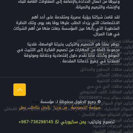
وغيرها من أعمال الحدادة,بالإضافة إلى المقاولات العامة للبناء
والإنشاء والترميم والصيانة.
لقد قامت شركتنا برؤية عصرية ومتقدمة على أحد أهم
الاختصاصات التي يزداد الطلب عليها يومًا بعد يوم، وتلك النظرة
المتطورة التي رأتها عين المؤسسة جعلت منها من أهم الشركات
في هذا المجال،
مظلات وسواتر جده 0503384813
جوهر عملنا هو التصميم والتركيب بخبرتنا الواسعة، فلدينا
تركيب مظلات مواقف السيارات
مجموعة كاملة من المهارات من تصميم الفكرة إلى التثبيت في
تركيب مظلات المعلقه للسيارات
الموقع وكذلك فأننا نقدم حلول إقتصادية وخلاقة وموثوقة
تركيب مظلات المداخل والفلل
لعملائنا في جميع خدماتنا المقدمة .
تركيب مظلات المسابح
تركيب مظلات السطوح والحدائق
تركيب مظلات اللسكان
تركيب مظلات الخشبيه
تركيب مظلات البي في سي
تركيب المظلات القبب المخروطي
مظلات سواتر جده 0503384813
© جميع الحقوق محفوظة لـ: مؤسسة
جدة
تركيب انواع السواتر لسطوح المنازل والاحواش
سياسة الخصوصية
من نحن؟
إتصل بنا
اطلب عمل
السواتر البلاستيك -السواتر الشرائح الحديد-سواتر الابجور الحديد-سواتر القماش
-سواتر الشينكو-سواتر اللكسان -
تركيب البرجولات الحديديه
تصميم وتركيب:
يمن سكيورتي
736298145-967+
تركيب البرجولات الخشبيه
تركيب البرجولات اللكسان