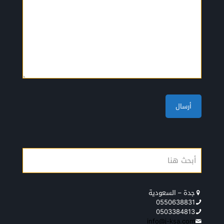
جدة – السعودية
0550638831
0503384813
info@j-ksa.com