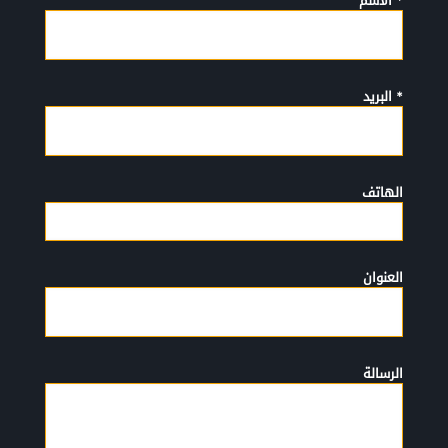
* الأسم
* البريد
الهاتف
العنوان
الرسالة