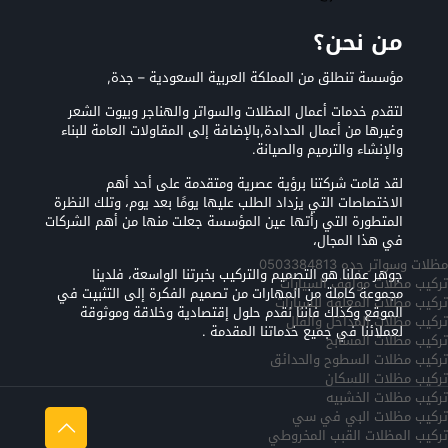
من نحن؟
مؤسسة تنطلق من المملكة العربية السعودية – جدة,
لتقدم خدمات أعمال المظلات والسواتر والهناجر وبيوت الشعر
وغيرها من أعمال الحدادة,بالإضافة إلى المقاولات العامة للبناء
والإنشاء والترميم والصيانة.
لقد قامت شركتنا برؤية عصرية ومتقدمة على أحد أهم
الاختصاصات التي يزداد الطلب عليها يومًا بعد يوم، وتلك النظرة
المتطورة التي رأتها عين المؤسسة جعلت منها من أهم الشركات
في هذا المجال،
مظلات وسواتر جده 0503384813
جوهر عملنا هو التصميم والتركيب بخبرتنا الواسعة، فلدينا
تركيب مظلات مواقف السيارات
مجموعة كاملة من المهارات من تصميم الفكرة إلى التثبيت في
تركيب مظلات المعلقه للسيارات
الموقع وكذلك فأننا نقدم حلول إقتصادية وخلاقة وموثوقة
تركيب مظلات المداخل والفلل
لعملائنا في جميع خدماتنا المقدمة .
تركيب مظلات المسابح
تركيب مظلات السطوح والحدائق
تركيب مظلات اللسكان
تركيب مظلات الخشبيه
تركيب مظلات البي في سي
تركيب المظلات القبب المخروطي