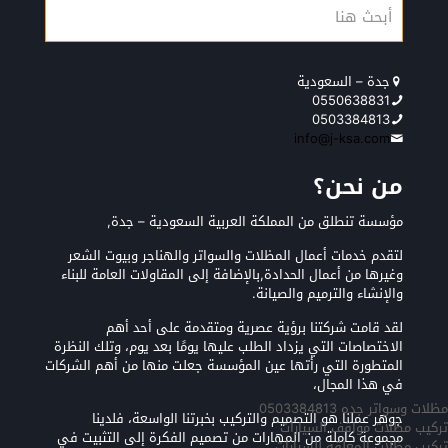
جدة – السعودية
0550638831
0503384813
info@j-ksa.com
من نحن؟
مؤسسة تنطلق من المملكة العربية السعودية – جدة,
لتقدم خدمات أعمال المظلات والسواتر والهناجر وبيوت الشعر
وغيرها من أعمال الحدادة,بالإضافة إلى المقاولات العامة للبناء
والإنشاء والترميم والصيانة.
لقد قامت شركتنا برؤية عصرية ومتقدمة على أحد أهم
الاختصاصات التي يزداد الطلب عليها يومًا بعد يوم، وتلك النظرة
المتطورة التي رأتها عين المؤسسة جعلت منها من أهم الشركات
في هذا المجال،
مظلات وسواتر جده 0503384813
جوهر عملنا هو التصميم والتركيب بخبرتنا الواسعة، فلدينا
تركيب مظلات مواقف السيارات
مجموعة كاملة من المهارات من تصميم الفكرة إلى التثبيت في
تركيب مظلات المعلقه للسيارات