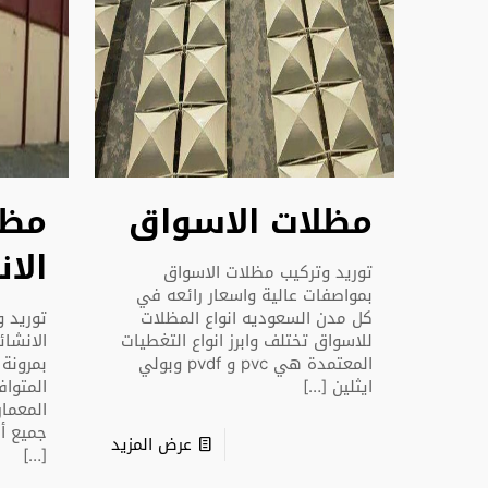
مظلات الاسواق
مظل
الا
توريد وتركيب مظلات الاسواق
بمواصفات عالية واسعار رائعه في
كل مدن السعوديه انواع المظلات
توريد 
للاسواق تختلف وابرز انواع التغطيات
الانشائ
المعتمدة هي pvc و pvdf وبولي
بمرونة
ايثلين
[…]
المتوا
المعمار
جميع أ
عرض المزيد
[…]