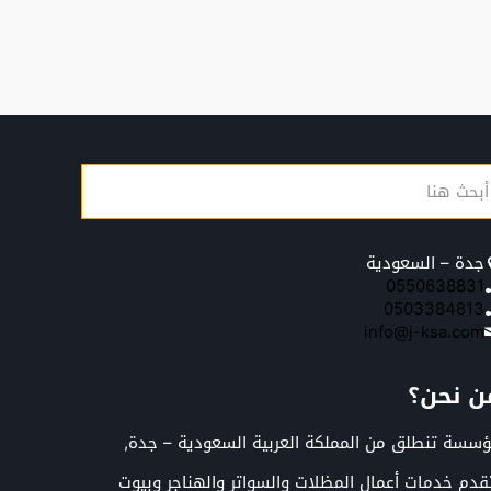
جدة – السعودية
0550638831
0503384813
info@j-ksa.com
ن نحن؟
سسة تنطلق من المملكة العربية السعودية – جدة,
قدم خدمات أعمال المظلات والسواتر والهناجر وبيوت