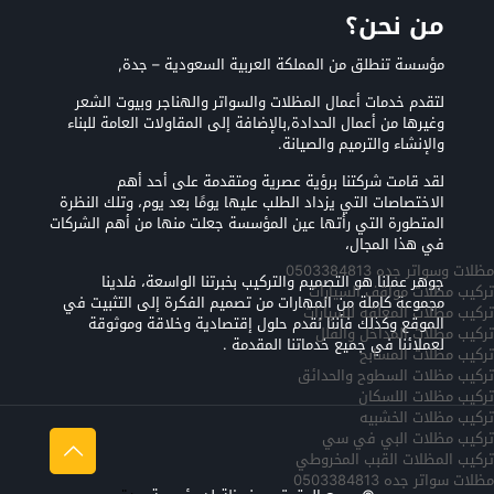
من نحن؟
مؤسسة تنطلق من المملكة العربية السعودية – جدة,
لتقدم خدمات أعمال المظلات والسواتر والهناجر وبيوت الشعر
وغيرها من أعمال الحدادة,بالإضافة إلى المقاولات العامة للبناء
والإنشاء والترميم والصيانة.
لقد قامت شركتنا برؤية عصرية ومتقدمة على أحد أهم
الاختصاصات التي يزداد الطلب عليها يومًا بعد يوم، وتلك النظرة
المتطورة التي رأتها عين المؤسسة جعلت منها من أهم الشركات
في هذا المجال،
مظلات وسواتر جده 0503384813
جوهر عملنا هو التصميم والتركيب بخبرتنا الواسعة، فلدينا
تركيب مظلات مواقف السيارات
مجموعة كاملة من المهارات من تصميم الفكرة إلى التثبيت في
تركيب مظلات المعلقه للسيارات
الموقع وكذلك فأننا نقدم حلول إقتصادية وخلاقة وموثوقة
تركيب مظلات المداخل والفلل
لعملائنا في جميع خدماتنا المقدمة .
تركيب مظلات المسابح
تركيب مظلات السطوح والحدائق
تركيب مظلات اللسكان
تركيب مظلات الخشبيه
تركيب مظلات البي في سي
تركيب المظلات القبب المخروطي
مظلات سواتر جده 0503384813