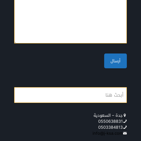
جدة – السعودية
0550638831
0503384813
info@j-ksa.com