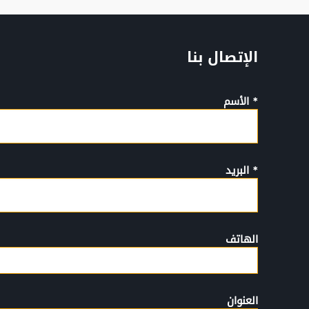
الإتصال بنا
* الأسم
* البريد
الهاتف
العنوان