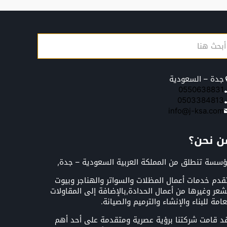
جدة – السعودية
0550638831
0503384813
info@j-ksa.com
ن نحن؟
سسة تنطلق من المملكة العربية السعودية – جدة,
قدم خدمات أعمال المظلات والسواتر والهناجر وبيوت
شعر وغيرها من أعمال الحدادة,بالإضافة إلى المقاولات
عامة للبناء والإنشاء والترميم والصيانة.
د قامت شركتنا برؤية عصرية ومتقدمة على أحد أهم