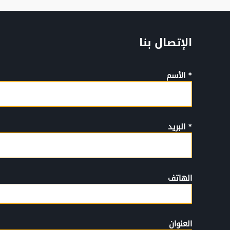
الإتصال بنا
* الأسم
* البريد
الهاتف
العنوان