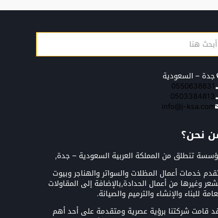
جدة – السعودية
0550638831
0503384813
info@j-ksa.com
ن نحن؟
سسة تنطلق من المملكة العربية السعودية – جدة,
قدم خدمات أعمال المظلات والسواتر والهناجر وبيوت
شعر وغيرها من أعمال الحدادة,بالإضافة إلى المقاولات
عامة للبناء والإنشاء والترميم والصيانة.
د قامت شركتنا برؤية عصرية ومتقدمة على أحد أهم