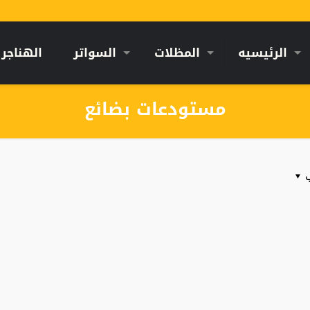
الرئيسيه
المظلات
السواتر
الهناجر
مستودعات بضائع
ب