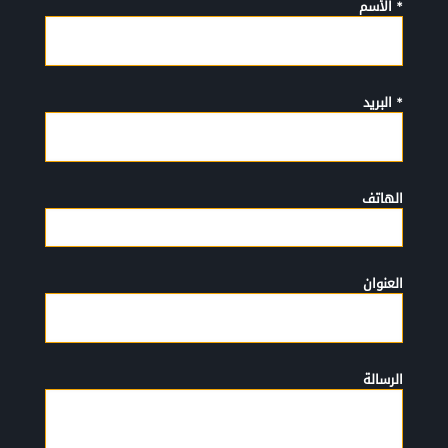
* الأسم
* البريد
الهاتف
العنوان
الرسالة