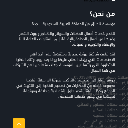
info@j-ksa.com
من نحن؟
مؤسسة تنطلق من المملكة العربية السعودية – جدة,
لتقدم خدمات أعمال المظلات والسواتر والهناجر وبيوت الشعر
وغيرها من أعمال الحدادة,بالإضافة إلى المقاولات العامة للبناء
والإنشاء والترميم والصيانة.
لقد قامت شركتنا برؤية عصرية ومتقدمة على أحد أهم
الاختصاصات التي يزداد الطلب عليها يومًا بعد يوم، وتلك النظرة
المتطورة التي رأتها عين المؤسسة جعلت منها من أهم الشركات
في هذا المجال،
مظلات وسواتر جده 0503384813
جوهر عملنا هو التصميم والتركيب بخبرتنا الواسعة، فلدينا
تركيب مظلات مواقف السيارات
مجموعة كاملة من المهارات من تصميم الفكرة إلى التثبيت في
تركيب مظلات المعلقه للسيارات
الموقع وكذلك فأننا نقدم حلول إقتصادية وخلاقة وموثوقة
تركيب مظلات المداخل والفلل
لعملائنا في جميع خدماتنا المقدمة .
تركيب مظلات المسابح
تركيب مظلات السطوح والحدائق
تركيب مظلات اللسكان
تركيب مظلات الخشبيه
تركيب مظلات البي في سي
تركيب المظلات القبب المخروطي