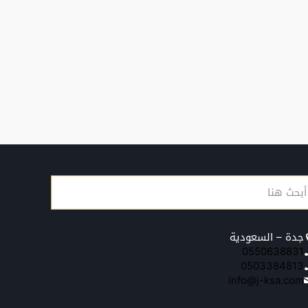
جدة – السعودية
0550638831
0503384813
info@j-ksa.com