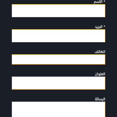
* الأسم
* البريد
الهاتف
العنوان
الرسالة