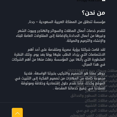
info@j-ksa.com
من نحن؟
مؤسسة تنطلق من المملكة العربية السعودية – جدة,
لتقدم خدمات أعمال المظلات والسواتر والهناجر وبيوت الشعر
وغيرها من أعمال الحدادة,بالإضافة إلى المقاولات العامة للبناء
والإنشاء والترميم والصيانة.
لقد قامت شركتنا برؤية عصرية ومتقدمة على أحد أهم
الاختصاصات التي يزداد الطلب عليها يومًا بعد يوم، وتلك النظرة
المتطورة التي رأتها عين المؤسسة جعلت منها من أهم الشركات
في هذا المجال،
مظلات وسواتر جده 0503384813
جوهر عملنا هو التصميم والتركيب بخبرتنا الواسعة، فلدينا
تركيب مظلات مواقف السيارات
مجموعة كاملة من المهارات من تصميم الفكرة إلى التثبيت في
تركيب مظلات المعلقه للسيارات
الموقع وكذلك فأننا نقدم حلول إقتصادية وخلاقة وموثوقة
تركيب مظلات المداخل والفلل
لعملائنا في جميع خدماتنا المقدمة .
تركيب مظلات المسابح
تركيب مظلات السطوح والحدائق
تركيب مظلات اللسكان
تركيب مظلات الخشبيه
تركيب مظلات البي في سي
تركيب المظلات القبب المخروطي