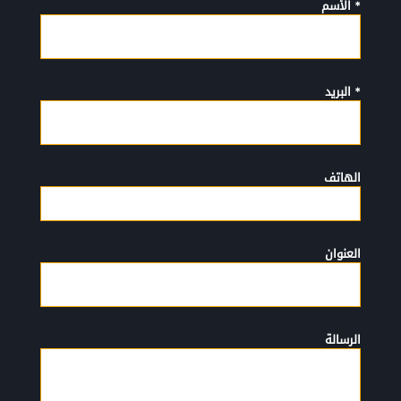
* الأسم
* البريد
الهاتف
العنوان
الرسالة