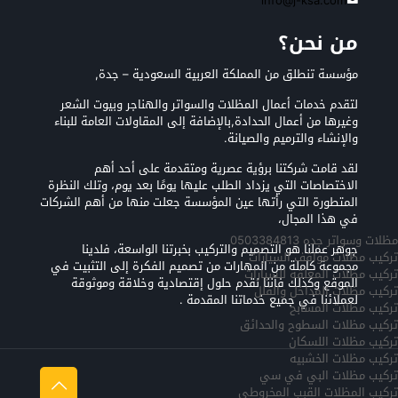
info@j-ksa.com
من نحن؟
مؤسسة تنطلق من المملكة العربية السعودية – جدة,
لتقدم خدمات أعمال المظلات والسواتر والهناجر وبيوت الشعر
وغيرها من أعمال الحدادة,بالإضافة إلى المقاولات العامة للبناء
والإنشاء والترميم والصيانة.
لقد قامت شركتنا برؤية عصرية ومتقدمة على أحد أهم
الاختصاصات التي يزداد الطلب عليها يومًا بعد يوم، وتلك النظرة
المتطورة التي رأتها عين المؤسسة جعلت منها من أهم الشركات
في هذا المجال،
مظلات وسواتر جده 0503384813
جوهر عملنا هو التصميم والتركيب بخبرتنا الواسعة، فلدينا
تركيب مظلات مواقف السيارات
مجموعة كاملة من المهارات من تصميم الفكرة إلى التثبيت في
تركيب مظلات المعلقه للسيارات
الموقع وكذلك فأننا نقدم حلول إقتصادية وخلاقة وموثوقة
تركيب مظلات المداخل والفلل
لعملائنا في جميع خدماتنا المقدمة .
تركيب مظلات المسابح
تركيب مظلات السطوح والحدائق
تركيب مظلات اللسكان
تركيب مظلات الخشبيه
تركيب مظلات البي في سي
تركيب المظلات القبب المخروطي