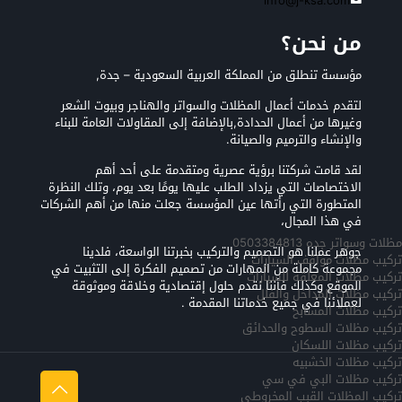
info@j-ksa.com
من نحن؟
مؤسسة تنطلق من المملكة العربية السعودية – جدة,
لتقدم خدمات أعمال المظلات والسواتر والهناجر وبيوت الشعر
وغيرها من أعمال الحدادة,بالإضافة إلى المقاولات العامة للبناء
والإنشاء والترميم والصيانة.
لقد قامت شركتنا برؤية عصرية ومتقدمة على أحد أهم
الاختصاصات التي يزداد الطلب عليها يومًا بعد يوم، وتلك النظرة
المتطورة التي رأتها عين المؤسسة جعلت منها من أهم الشركات
في هذا المجال،
مظلات وسواتر جده 0503384813
جوهر عملنا هو التصميم والتركيب بخبرتنا الواسعة، فلدينا
تركيب مظلات مواقف السيارات
مجموعة كاملة من المهارات من تصميم الفكرة إلى التثبيت في
تركيب مظلات المعلقه للسيارات
الموقع وكذلك فأننا نقدم حلول إقتصادية وخلاقة وموثوقة
تركيب مظلات المداخل والفلل
لعملائنا في جميع خدماتنا المقدمة .
تركيب مظلات المسابح
تركيب مظلات السطوح والحدائق
تركيب مظلات اللسكان
تركيب مظلات الخشبيه
تركيب مظلات البي في سي
تركيب المظلات القبب المخروطي