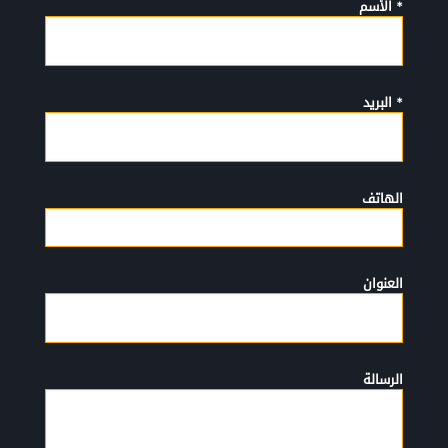
* الأسم
* البريد
الهاتف
العنوان
الرسالة