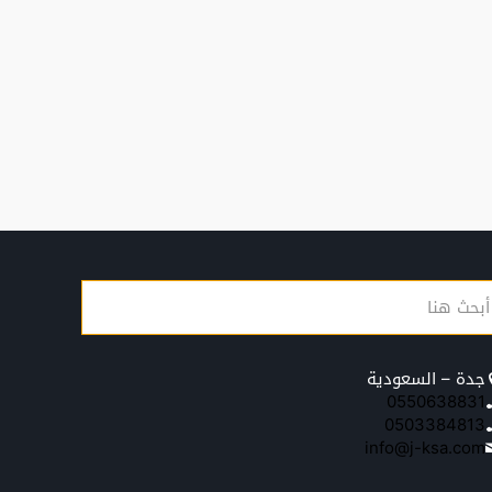
جدة – السعودية
0550638831
0503384813
info@j-ksa.com