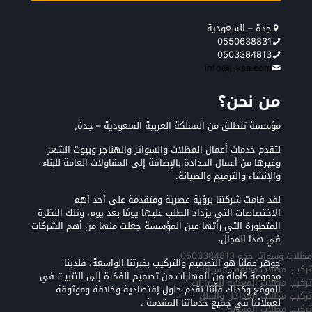
جدة – السعودية
0550638831
0503384813
info@j-ksa.com
من نحن؟
مؤسسة تنطلق من المملكة العربية السعودية – جدة,
لتقدم خدمات أعمال المظلات والسواتر والهناجر وبيوت الشعر
وغيرها من أعمال الحدادة,بالإضافة إلى المقاولات العامة للبناء
والإنشاء والترميم والصيانة.
لقد قامت شركتنا برؤية عصرية ومتقدمة على أحد أهم
الاختصاصات التي يزداد الطلب عليها يومًا بعد يوم، وتلك النظرة
المتطورة التي رأتها عين المؤسسة جعلت منها من أهم الشركات
في هذا المجال،
مظلات وسواتر جده 0503384813
جوهر عملنا هو التصميم والتركيب بخبرتنا الواسعة، فلدينا
تركيب مظلات مواقف السيارات
مجموعة كاملة من المهارات من تصميم الفكرة إلى التثبيت في
تركيب مظلات المعلقه للسيارات
الموقع وكذلك فأننا نقدم حلول إقتصادية وخلاقة وموثوقة
تركيب مظلات المداخل والفلل
لعملائنا في جميع خدماتنا المقدمة .
تركيب مظلات المسابح