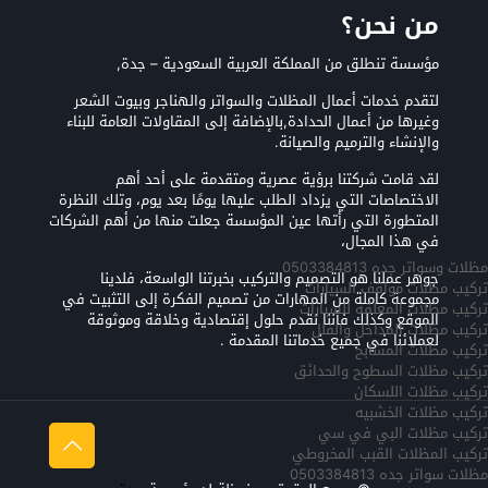
من نحن؟
مؤسسة تنطلق من المملكة العربية السعودية – جدة,
لتقدم خدمات أعمال المظلات والسواتر والهناجر وبيوت الشعر
وغيرها من أعمال الحدادة,بالإضافة إلى المقاولات العامة للبناء
والإنشاء والترميم والصيانة.
لقد قامت شركتنا برؤية عصرية ومتقدمة على أحد أهم
الاختصاصات التي يزداد الطلب عليها يومًا بعد يوم، وتلك النظرة
المتطورة التي رأتها عين المؤسسة جعلت منها من أهم الشركات
في هذا المجال،
مظلات وسواتر جده 0503384813
جوهر عملنا هو التصميم والتركيب بخبرتنا الواسعة، فلدينا
تركيب مظلات مواقف السيارات
مجموعة كاملة من المهارات من تصميم الفكرة إلى التثبيت في
تركيب مظلات المعلقه للسيارات
الموقع وكذلك فأننا نقدم حلول إقتصادية وخلاقة وموثوقة
تركيب مظلات المداخل والفلل
لعملائنا في جميع خدماتنا المقدمة .
تركيب مظلات المسابح
تركيب مظلات السطوح والحدائق
تركيب مظلات اللسكان
تركيب مظلات الخشبيه
تركيب مظلات البي في سي
تركيب المظلات القبب المخروطي
مظلات سواتر جده 0503384813