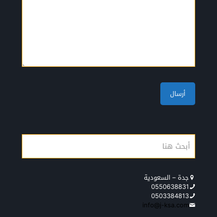
جدة – السعودية
0550638831
0503384813
info@j-ksa.com