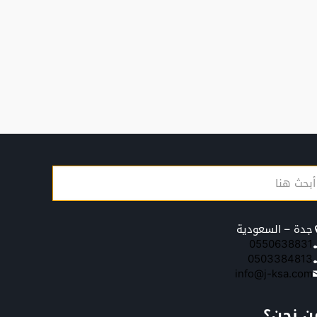
جدة – السعودية
0550638831
0503384813
info@j-ksa.com
ن نحن؟