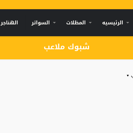
الرئيسيه
المظلات
السواتر
الهناجر
شبوك ملاعب
ب