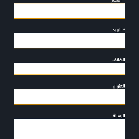
* الأسم
* البريد
الهاتف
العنوان
الرسالة