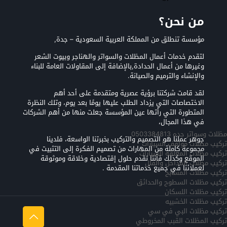
من نحن؟
مؤسسة تنطلق من المملكة العربية السعودية – جدة,
لتقدم خدمات أعمال المظلات والسواتر والهناجر وبيوت الشعر
وغيرها من أعمال الحدادة,بالإضافة إلى المقاولات العامة للبناء
والإنشاء والترميم والصيانة.
لقد قامت شركتنا برؤية عصرية ومتقدمة على أحد أهم
الاختصاصات التي يزداد الطلب عليها يومًا بعد يوم، وتلك النظرة
المتطورة التي رأتها عين المؤسسة جعلت منها من أهم الشركات
في هذا المجال،
مظلات وسواتر جده 0503384813
جوهر عملنا هو التصميم والتركيب بخبرتنا الواسعة، فلدينا
تركيب مظلات مواقف السيارات
مجموعة كاملة من المهارات من تصميم الفكرة إلى التثبيت في
تركيب مظلات المعلقه للسيارات
الموقع وكذلك فأننا نقدم حلول إقتصادية وخلاقة وموثوقة
تركيب مظلات المداخل والفلل
لعملائنا في جميع خدماتنا المقدمة .
تركيب مظلات المسابح
تركيب مظلات السطوح والحدائق
تركيب مظلات اللسكان
تركيب مظلات الخشبيه
تركيب مظلات البي في سي
تركيب المظلات القبب المخروطي