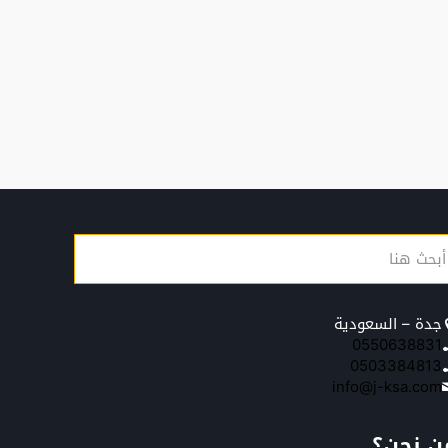
جدة – السعودية
0550638831
0503384813
info@j-ksa.com
ن نحن؟