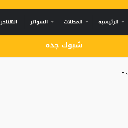
الرئيسيه
المظلات
السواتر
الهناجر
شبوك جده
ب