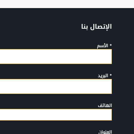
الإتصال بنا
* الأسم
* البريد
الهاتف
العنوان