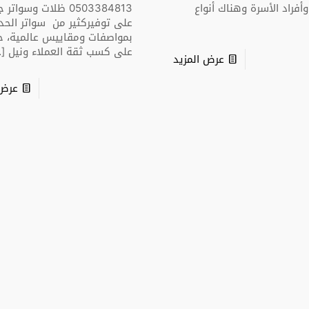
وأفراد الأسرة وهناك أنواع
0503384813 ظلات وسواتر
على توفيركثير من سواتر الحد
بمواصفات ومقاييس عالمية، حر
على كسب ثقة العملاء ونيل
…]
عرض المزيد
عرض 