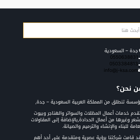
جدة – السعودية
0550638831
0503384813
info@j-ksa.com
ن نحن؟
سسة تنطلق من المملكة العربية السعودية – جدة,
قدم خدمات أعمال المظلات والسواتر والهناجر وبيوت
شعر وغيرها من أعمال الحدادة,بالإضافة إلى المقاولات
عامة للبناء والإنشاء والترميم والصيانة.
د قامت شركتنا برؤية عصرية ومتقدمة على أحد أهم